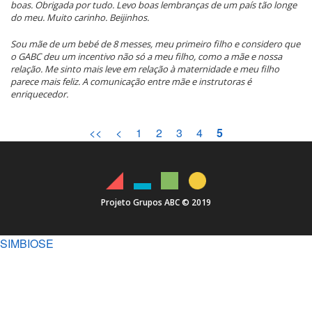
boas. Obrigada por tudo. Levo boas lembranças de um país tão longe
do meu. Muito carinho. Beijinhos.
Sou mãe de um bebé de 8 messes, meu primeiro filho e considero que
o GABC deu um incentivo não só a meu filho, como a mãe e nossa
relação. Me sinto mais leve em relação à maternidade e meu filho
parece mais feliz. A comunicação entre mãe e instrutoras é
enriquecedor.
Pagination
First
<<
Previous
<
Page
1
Page
2
Page
3
Page
4
Current
5
page
page
page
Projeto Grupos ABC © 2019
SIMBIOSE