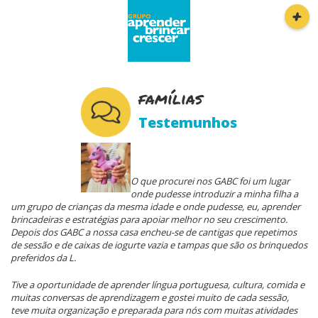
Main
Skip
+
navigation
Início
to
main
content
Projeto-Piloto
famílias
Testemunhos
Famílias
Entidades
O que procurei nos GABC foi um lugar
onde pudesse introduzir a minha filha a
um grupo de crianças da mesma idade e onde pudesse, eu, aprender
brincadeiras e estratégias para apoiar melhor no seu crescimento.
Notícias
Depois dos GABC a nossa casa encheu-se de cantigas que repetimos
de sessão e de caixas de iogurte vazia e tampas que são os brinquedos
preferidos da L.
Contactos
Tive a oportunidade de aprender língua portuguesa, cultura, comida e
muitas conversas de aprendizagem e gostei muito de cada sessão,
teve muita organização e preparada para nós com muitas atividades