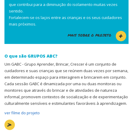
que contribui para a diminuição do isolamento muitas vezes
sentido.
Fortalecem-se os laços entre as crianças e os seus cuidadores
mais próximos.
mais sobre o projeto
O que são GRUPOS ABC?
Um GABC - Grupo Aprender, Brincar, Crescer é um conjunto de
cuidadores e suas crianças que se reúnem duas vezes por semana,
em determinado espaço para interagirem e brincarem em conjunto.
Cada sessão GABC é dinamizada por uma ou duas monitoras ou
monitores que através do brincar e de atividades de natureza
informal, promovem contextos de socialização e de experimentação
culturalmente sensíveis e estimulantes favoráveis à aprendizagem.
ver filme do projeto