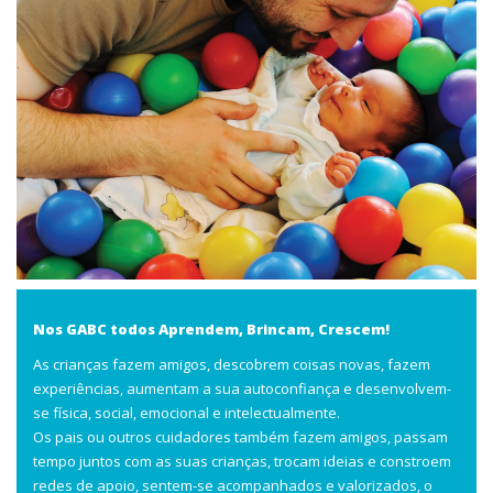
Nos GABC todos Aprendem, Brincam, Crescem!
As crianças fazem amigos, descobrem coisas novas, fazem
experiências, aumentam a sua autoconfiança e desenvolvem-
se física, social, emocional e intelectualmente.
Os pais ou outros cuidadores também fazem amigos, passam
tempo juntos com as suas crianças, trocam ideias e constroem
redes de apoio, sentem-se acompanhados e valorizados, o