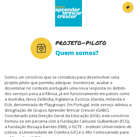
Main
Skip
+
navigation
Início
to
main
content
Projeto-Piloto
projeto-piloto
Quem somos?
Famílias
Entidades
Somos um consórcio que se constituiu para desenvolver uma
projeto-piloto que permitiu adequar, monitorizar, avaliar e
disseminar no contexto português uma nova resposta no âmbito
dos serviços para a infância, já em funcionamento em países como
Notícias
a Austrália, Nova Zelândia, Inglaterra, Escócia, Irlanda, Holanda e
EUA, denominada de Playgroups. Em Portugal, este serviço adotou a
designação de Grupos Aprender Brincar Crescer (GABC).
Coordenado pela Direção-Geral da Educação (DGE), este consórcio
formou-se em parceria com a Fundação Calouste Gulbenkian (FCG),
Contactos
a Fundação Bissaya Barreto (FBB), o ISCTE – Instituto Universitário de
Lisboa, a Universidade de Coimbra (UC) e o Alto Comissariado para