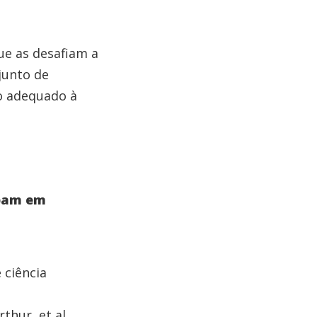
ue as desafiam a
junto de
o adequado à
ipam em
 ciência
hur, et al.,