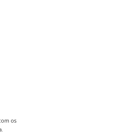
 com os
a.