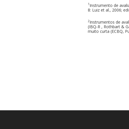
1
Instrumento de avali
8: Luiz et al., 2006; 
2
Instrumentos de ava
(IBQ-R , Rothbart & 
muito curta (ECBQ, Pu