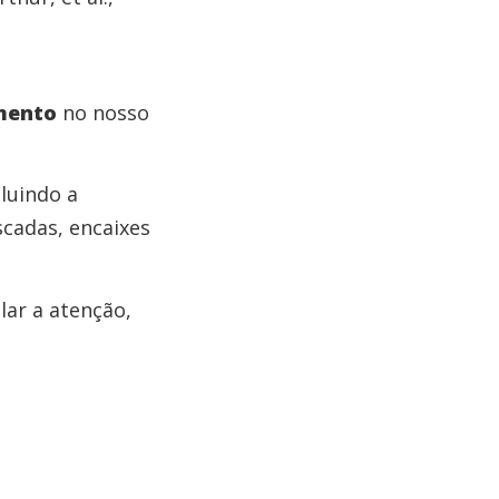
amento
no nosso
luindo a
scadas, encaixes
ar a atenção,