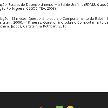
ação: Escalas de Desenvolvimento Mental de Griffiths (EDMG, 0 aos 2
edição Portuguesa: CEGOC-TEA, 2008).
liação: -18 meses, Questionário sobre o Comportamento do Bebé – R
Gartstein, 2000); +18 meses, Questionário sobre o Comportamento da
tnam, Jacobs, Gartstein, & Rothbart, 2010).