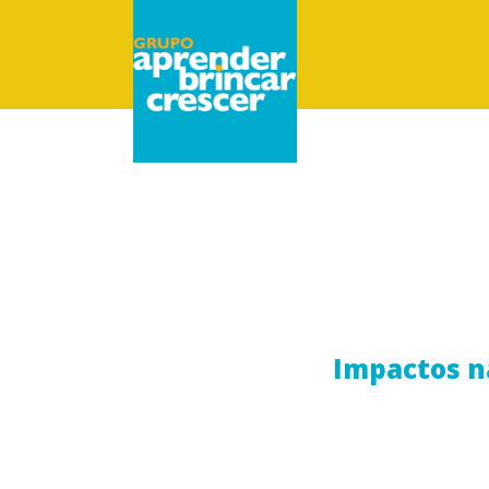
Skip
to
main
content
Impactos n