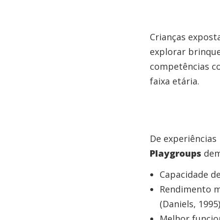
Crianças expost
explorar brinqu
competências c
faixa etária.
De experiências
Playgroups
dem
Capacidade de
Rendimento mai
(Daniels, 1995)
Melhor funcion