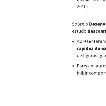
2010).
Sobre o
Desenv
estudo
descobr
Apresentara
rapidez de e
de figuras ge
Parecem apres
inibir compor