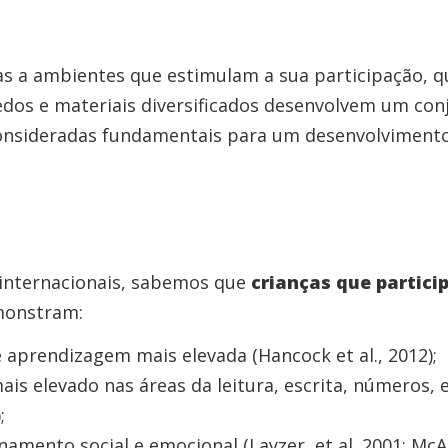
as a ambientes que estimulam a sua participação, q
edos e materiais diversificados desenvolvem um con
onsideradas fundamentais para um desenvolviment
 internacionais, sabemos que
crianças que partic
onstram:
 aprendizagem mais elevada (Hancock et al., 2012);
s elevado nas áreas da leitura, escrita, números, e
;
amento social e emocional (Layzer, et al.,2001; McArt