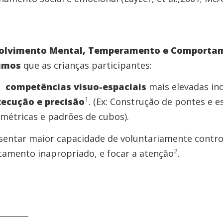
olvimento Mental, Temperamento e Comport
imos
que as crianças participantes:
m
competências visuo-espaciais
mais elevadas inc
1
xecução e precisão
. (Ex: Construção de pontes e e
ométricas e padrões de cubos).
entar maior capacidade de voluntariamente control
2
tamento inapropriado, e focar a atenção
.