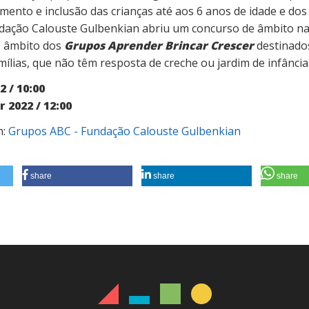
himento e inclusão das crianças até aos 6 anos de idade e dos
ndação Calouste Gulbenkian abriu um concurso de âmbito nac
o âmbito dos
Grupos Aprender Brincar Crescer
destinados
mílias, que não têm resposta de creche ou jardim de infância
2 / 10:00
r 2022 / 12:00
m:
Grupos ABC - Fundação Calouste Gulbenkian
share
share
share